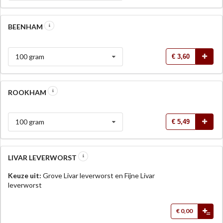
BEENHAM
100 gram
€ 3,60
ROOKHAM
100 gram
€ 5,49
LIVAR LEVERWORST
Keuze uit:
Grove Livar leverworst en Fijne Livar
leverworst
€ 0,00
=