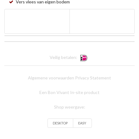
Vers vlees van eigen bodem
Veilig betalen:
Algemene voorwaarden
Privacy Statement
Een Bon Vivant In-site product
Shop weergave:
DESKTOP
EASY